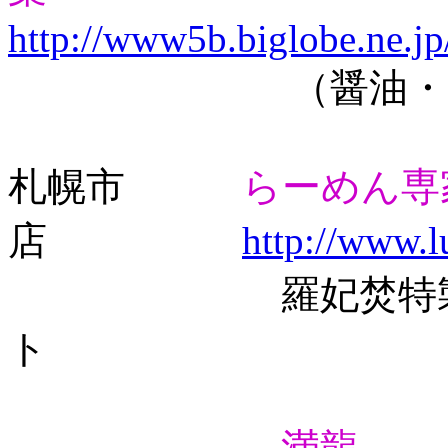
http://www5b.biglobe.ne.j
（醤油・味噌
札幌市
らーめん専
店
http://www.lu
羅妃焚特製生らー
ト
満龍