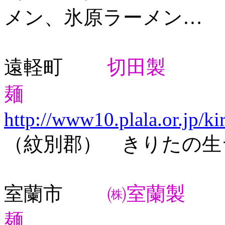
メン、氷原ラーメン…
遠軽町
切田製
麺
http://www10.plala.or.jp/ki
（紋別郡） きりたの生
室蘭市
㈱室蘭製
麺