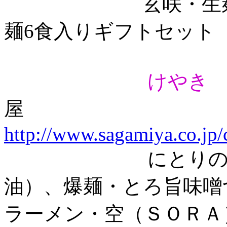
玄咲・生麺（醤
麺6食入りギフトセット
けや
屋
http://www.sagamiya.co.jp/
にとりのけやき
油）、爆麺・とろ旨味噌
ラーメン・空（ＳＯＲＡ