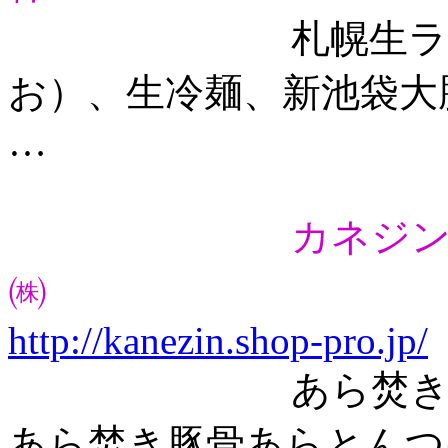
札幌生ラーメン
お）、生冷麺、新池袋大
…
カネジ
㈱
http://kanezin.shop-pro.jp/
あら焚き豚骨あ
あら焚き豚骨あらとんつ