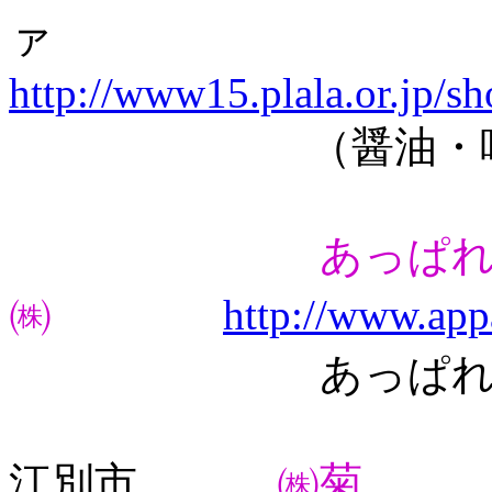
http://www15.plala.or.jp/sh
（醤油・味噌
あっぱ
㈱
http://www.app
あっぱれ亭 生
江別市
㈱菊