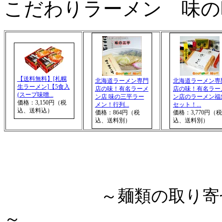
こだわりラーメン 味の
【送料無料】[札幌
北海道ラーメン専門
北海道ラーメン専
生ラーメン]【5食入
店の味！有名ラーメ
店の味！有名ラー
(スープ味噌...
ン店 味の三平ラー
ン店のラーメン福
価格：3,150円（税
メン！行列...
セット！...
込、送料込）
価格：864円（税
価格：3,770円（税
込、送料別）
込、送料別）
～麺類の取り
～