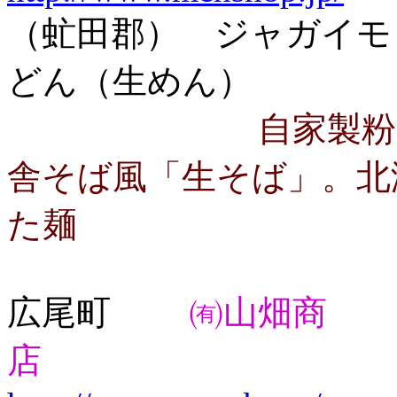
（虻田郡） ジャガイモ
どん（生めん）
自家製
舎そば風「生そば」。北
た麺
広尾町
㈲山畑商
店