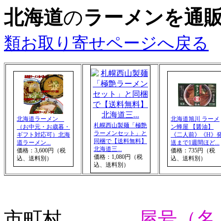
北海道
の
ラーメンを通
類お取り寄せページへ戻る
北海道ラーメン
北海道旭川 ラーメ
札幌西山製麺「極艶
（お中元・お歳暮・
ン蜂屋 【醤油】
ラーメンセット」と
ギフト対応可）北海
《二人前》《H》
同梱で【送料無料】
道ラーメン...
送まで1週間ほど...
北海道三...
価格：3,600円（税
価格：735円（税
価格：1,080円（税
込、送料別）
込、送料別）
込、送料別）
市町村
屋号（名