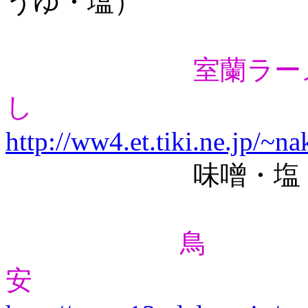
うゆ・塩）
室蘭ラー
し
http://ww4.et.tiki.ne.jp/~na
味噌・塩・
鳥
安