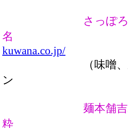
さっぽ
名
kuwana.co.jp/
（味噌、正油、
ン
麺本舗吉
粋