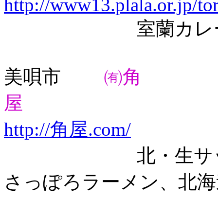
http://www13.plala.or.jp/to
室蘭カレーラー
美唄市
㈲角
屋
http://角屋.com/
北・生サッポロ
さっぽろラーメン、北海