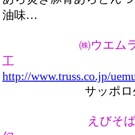
油味…
㈱ウエム
工
http://www.truss.co.jp/uemu
サッポロ生ラー
えびそ