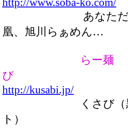
http://www.soba-ko.com/
あなただけのら
凰、旭川らぁめん…
らー麺 
び
http://kusabi.jp/
くさび（黒味噌
ト）