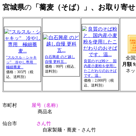
宮城県
の
「蕎麦（そば）」、お取り寄せ
白石興産 のど越し
“スルスル・シャキ
全国
良質のそば粉と、国
自慢 更科五...
ッ” 冷やし専用
月額 9
内産小麦粉を使用し
価格：99円（税込、
極細蕎麦...
ネッ
たこだわりのおそば
送料別）
価格：305円（税
です。温...
込、送料別）
価格：2,000円（税
込、送料別）
市町村
屋号（名称）
アドレ
商品名
仙台市
さん竹
自家製麺・蕎麦・さん竹