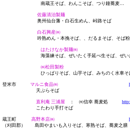
南蔵王そば、わんこそば、つり鐘蕎麦…
佐藤清治製麺
奥州仙台藩・白石生めん、峠路そば
白石興産㈱
吟熟めん・本挽そば、、だるまそば、そば粉屋の
はたけなか製麺㈱
海藻練そば、ぜいたく手延べ生そば、ぜいたく
㈱松田製粉
ひっぱりそば、山芋そば、みちのく水車そ
登米市
マルニ食品㈱
天ぷらそば
直利庵 三浦屋
： ㈲信幸 蕎麦処
http
こたわり手打そば
蔵王町
高野本店㈱
（刈田郡） 島田やまいも入りそば、寒熟そば、蕎麦之膳