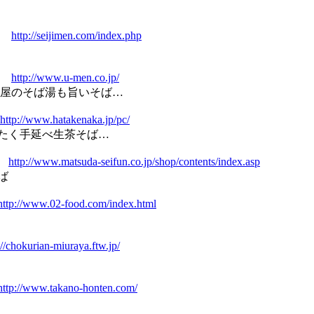
http://seijimen.com/index.php
http://www.u-men.co.jp/
そば湯も旨いそば…
http://www.hatakenaka.jp/pc/
手延べ生茶そば…
http://www.matsuda-seifun.co.jp/shop/contents/index.asp
ば
http://www.02-food.com/index.html
://chokurian-miuraya.ftw.jp/
http://www.takano-honten.com/