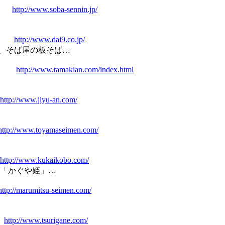
http://www.soba-sennin.jp/
http://www.dai9.co.jp/
ば屋の板そば…
http://www.tamakian.com/index.html
http://www.jiyu-an.com/
http://www.toyamaseimen.com/
http://www.kukaikobo.com/
かぐや姫」…
http://marumitsu-seimen.com/
http://www.tsurigane.com/