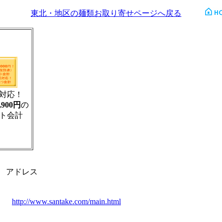
東北・地区の麺類お取り寄せページへ戻る
対応！
,900円
の
ト会計
ス
http://www.santake.com/main.html