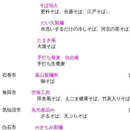
そば仙人
更科そば、合盛そば、江戸そば…
だい久製麺
水洗いするだけの冷しそば、河北の茶そば、そ
たまき庵
大瀧そば
手打ち蕎麦 自由庵
手打ち生蕎麦
石巻市
遠山製麺所
御そば
角田市
空海工房
田舎風そば、えごま健康そば、竹炭入りそば「
気仙沼市
丸光食品㈱
ざるそば、天ぷらそば
白石市
㈱きちみ製麺