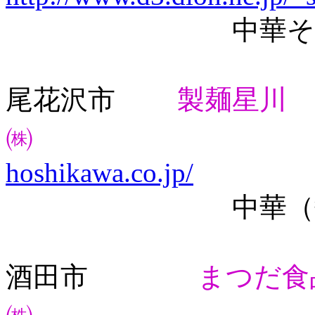
中華そ
尾花沢市
製麺星川
㈱
hoshikawa.co.jp/
中華（醤油、味
酒田市
まつだ食
㈱