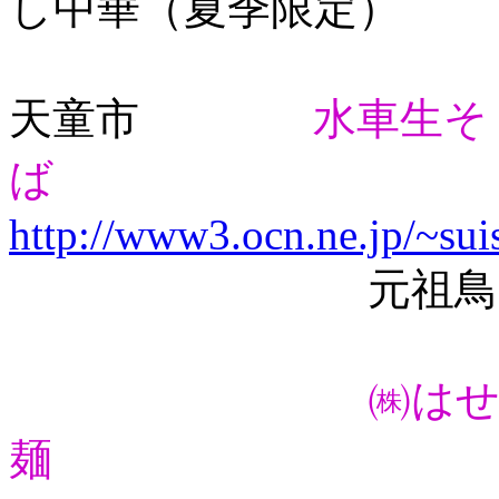
し中華（夏季限定）
天童市
水車生そ
ば
http://www3.ocn.ne.jp/~sui
元祖鳥中
㈱は
麺