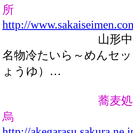
所
http://www.sakaiseimen.co
山形中華亭の冷
名物冷たいら～めんセッ
ょうゆ）…
蕎麦処
烏
http://akegarasu.sakura.ne.j