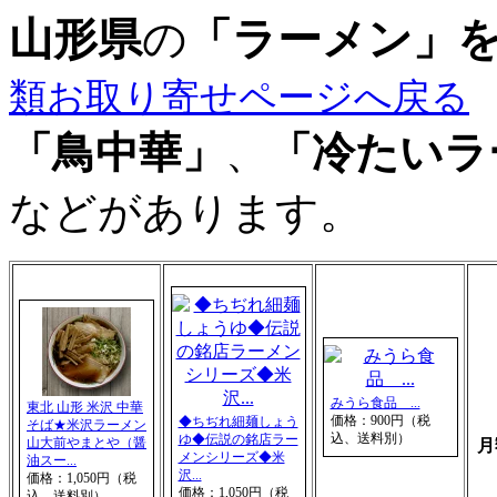
山形県
の
「ラーメン」
類お取り寄せページへ戻る
「鳥中華」
、
「冷たいラ
などがあります。
みうら食品 ...
東北 山形 米沢 中華
価格：900円（税
◆ちぢれ細麺しょう
そば★米沢ラーメン
込、送料別）
ゆ◆伝説の銘店ラー
山大前やまとや（醤
月
メンシリーズ◆米
油スー...
沢...
価格：1,050円（税
価格：1,050円（税
込、送料別）