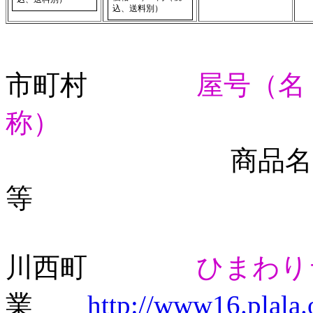
込、送料別）
市町村
屋号（名
称）
ア
商品名
等 
川西町
ひまわり
業
http://www16.plala.