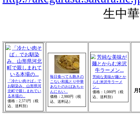
生中華麺、あけ
毎日食べても飽きの
芳純な美味が麺とか
「冷たい肉そば」で
こない和風とり中華
らむ米沢牛ラーメ
お馴染み、山形県河
あなたのおばあちゃ
ン...
月額
北町で親しまれてい
んにもい...
価格：1,080円（税
る本場の...
価格：2,980円（税
込、送料別）
価格：2,571円（税
込、送料込）
込、送料別）