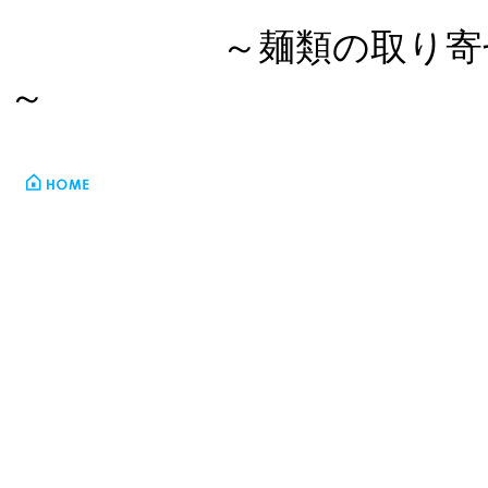
～麺類の取り
～