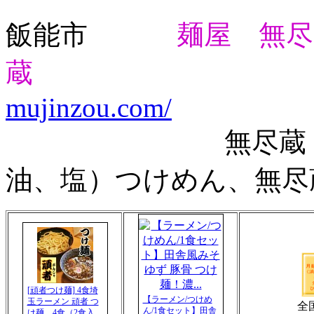
飯能市
麺屋 無尽
蔵
mujinzou.com/
無尽蔵（醤油、
油、塩）つけめん、無尽
[頑者つけ麺] 4食埼
【ラーメン/つけめ
玉ラーメン 頑者 つ
全
ん/1食セット】田舎
け麺 4食（2食入