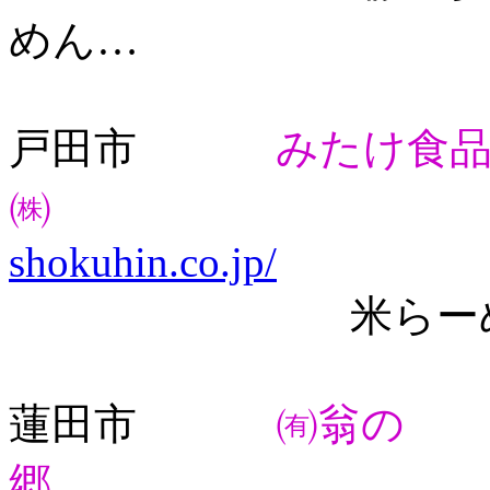
めん…
戸田市
みたけ食
㈱
shokuhin.co.jp/
米らーめ
蓮田市
㈲翁の
郷