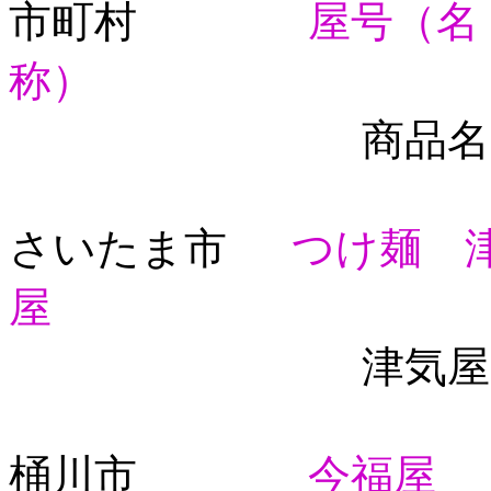
市町村
屋号（名
称）
商品名
さいたま市
つけ麺 
屋
津気屋つけ麺、
桶川市
今福屋
：