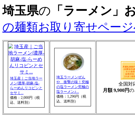
埼玉県
の
「ラーメン」
の麺類お取り寄せページ
埼玉ラーメンぜん
埼玉産｜ご当地ラー
や 衝撃の味！究極
メン|濃厚‐胡麻-塩‐
全国対
の塩ラーメン究極の
らーめんリコピンと
月額 9,900円
の
塩ラーメン♪...
セサミ...
価格：1,296円（税
価格：2,000円（税
込、送料別）
込、送料別）