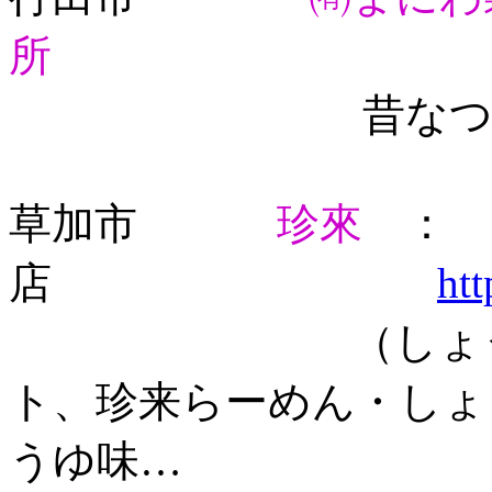
所
昔なつかし
草加市
珍來
： 
店
htt
（しょう油、ミ
ト、珍来らーめん・しょ
うゆ味…