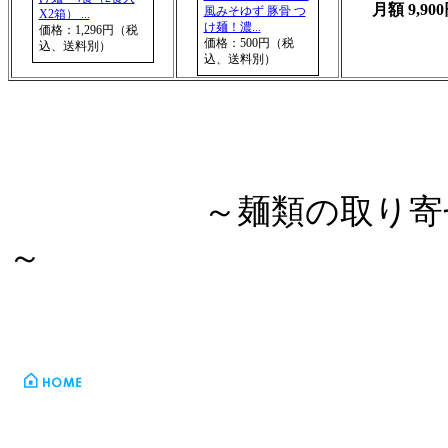
月額 9,90
風みそゆず 豚骨 つ
X2箱） ...
け麺！濃...
価格：1,296円（税
価格：500円（税
込、送料別）
込、送料別）
～麺類の取り
～