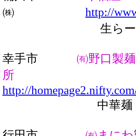
㈱
http://ww
生らーめん、
幸手市
㈲野口製麺
所
http://homepage2.nifty.co
中華麺（正油、
行田市
㈲まにわ