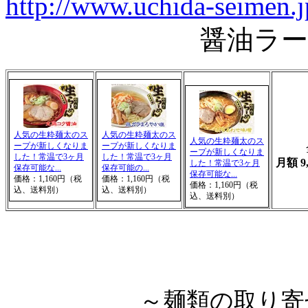
http://www.uchida-seimen.j
醤油ラーメン、
人気の生粋麺太のス
人気の生粋麺太のス
人気の生粋麺太のス
ープが新しくなりま
ープが新しくなりま
ープが新しくなりま
した！常温で3ヶ月
した！常温で3ヶ月
月額 9
した！常温で3ヶ月
保存可能な...
保存可能の...
保存可能な...
価格：1,160円（税
価格：1,160円（税
価格：1,160円（税
込、送料別）
込、送料別）
込、送料別）
～麺類の取り