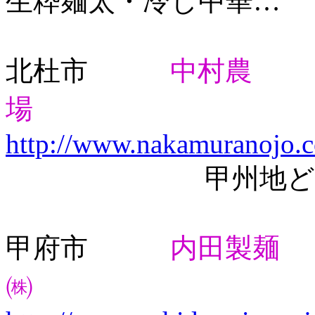
生粋麺太・冷し中華…
北杜市
中村農
場
http://www.nakamuranojo.
甲州地どりラ
甲府市
内田製麺
㈱