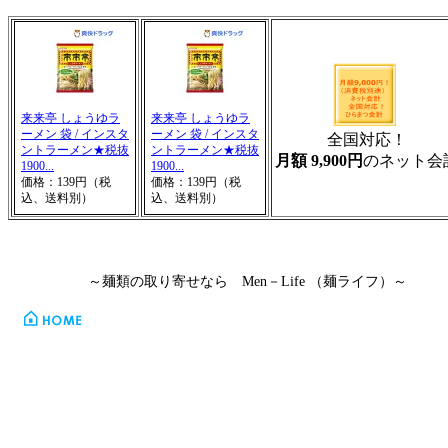
来来亭 しょうゆラ
来来亭 しょうゆラ
ーメン 袋 / インスタ
ーメン 袋 / インスタ
全国対応！
ントラーメン★税抜
ントラーメン★税抜
月額 9,900円
のネット会
1900...
1900...
価格：139円（税
価格：139円（税
込、送料別）
込、送料別）
～麺類の取り寄せなら
Men
－
Life
（麺ライフ）～