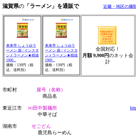
滋賀県
の
「ラーメン」を通販で
近畿・地区の麺
来来亭 しょうゆラ
来来亭 しょうゆラ
全国対応！
ーメン 袋 / インスタ
ーメン 袋 / インスタ
月額 9,900円
のネット会
ントラーメン★税抜
ントラーメン★税抜
1900...
1900...
計
価格：139円（税
価格：139円（税
込、送料別）
込、送料別）
市町村
屋号（名称）
アドレ
商品名
東近江市
㈲田中製麺所
htt
中華そば
湖南市
せごどん
鹿児島らーめん