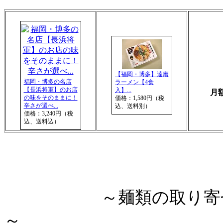
【福岡・博多】達磨
福岡・博多の名店
ラーメン【4食
【長浜将軍】のお店
入】...
月額
の味をそのままに！
価格：1,580円（税
辛さが選べ...
込、送料別）
価格：3,240円（税
込、送料込）
～麺類の取り
～