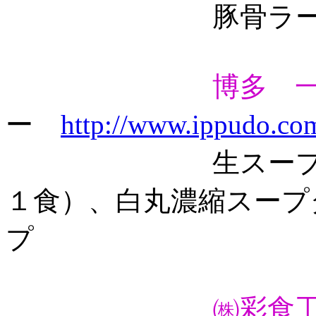
豚骨ラー
博多 
ー
http://www.ippudo.co
生スープタイプ（
１食）、白丸濃縮スープ
プ
㈱彩食