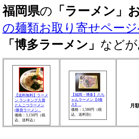
福岡県
の
「ラーメン」
の麺類お取り寄せページ
「博多ラーメン」
などが
【福岡・博多】八ち
【送料無料】ラーメ
ゃんラーメン【4食
ン ランキング入賞
入】...
とんこつラーメン
月額 
価格：1,580円（税
(豚骨ラーメン...
込、送料別）
価格：3,150円（税
込、送料込）